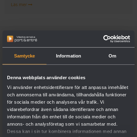
Läs mer
Service, reparation och reservdelar
En garageport är en investering som ska fungera
Samtycke
Information
Om
felfritt i många år. Därför erbjuder vi heltäckande
service och snabba reparationer för alla märken och
modeller.
Denna webbplats använder cookies
Vi använder enhetsidentifierare för att anpassa innehållet
och annonserna till användarna, tillhandahålla funktioner
Service & underhåll
för sociala medier och analysera vår trafik. Vi
vidarebefordrar även sådana identifierare och annan
information från din enhet till de sociala medier och
annons- och analysföretag som vi samarbetar med.
Dessa kan i sin tur kombinera informationen med annan