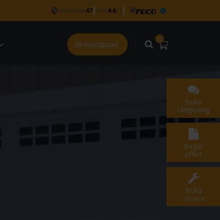
0
Bli kontaktad
Boka
rådgivning
Begär
offert
Boka
service