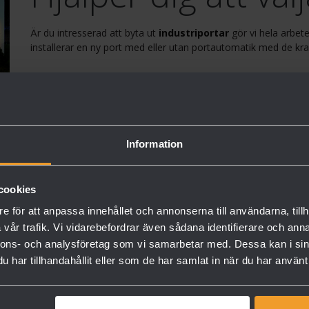
Är du intresserad att byta ut
industriportar
gör vi hela arbetet
installerar en ny port med eller utan portautomatik med de krav
Behöver du en ny Industriport kan vi 
Hörmann Industriportar
Information
EAB Industriportar
Optima Industriportar
Nordic Door Industriportar
cookies
e för att anpassa innehållet och annonserna till användarna, tillh
vår trafik. Vi vidarebefordrar även sådana identifierare och anna
Erbjudandet gäller 1/5 – 16/8
nnons- och analysföretag som vi samarbetar med. Dessa kan i sin
har tillhandahållit eller som de har samlat in när du har använt 
Se kampanjer