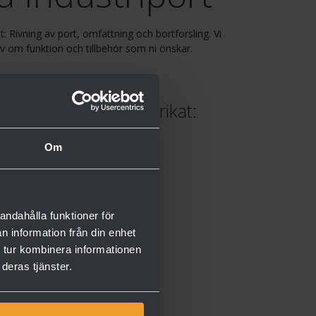
: Rivning av port, omfattning och bortforsling. Vi
 om funktion och tillbehör som ni önskar.
erbjuda följande fabrikat:
Om
andahålla funktioner för
n information från din enhet
 tur kombinera informationen
deras tjänster.