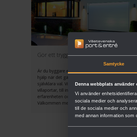
Gör ett tryggt val
Samtycke
Är du byggare eller entreprenör? Behöver du
hjälp när det gäller portar? Låt oss bli ditt
självklara val. Vi levererar allt från dörrar,
Denna webbplats använder 
villaportar, till industriportar och grindar. Vi har
Vi använder enhetsidentifierar
erfarenheten och kunskapen som krävs.
sociala medier och analysera 
Välkommen med din förfrågan!
till de sociala medier och a
med annan information som du 