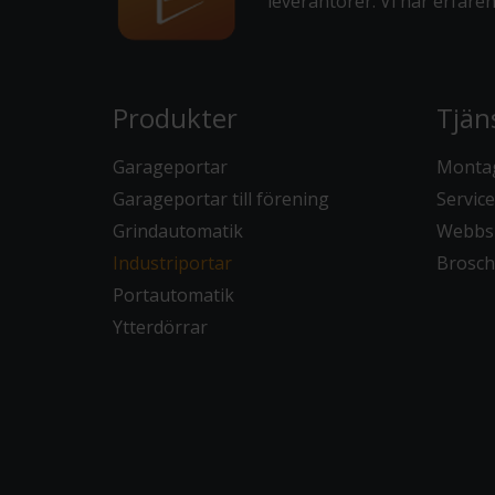
leverantörer. Vi har erfare
Produkter
Tjäns
Garageportar
Montag
Garageportar till förening
Service
Grindautomatik
Webbs
Industriportar
Broschy
Portautomatik
Ytterdörrar