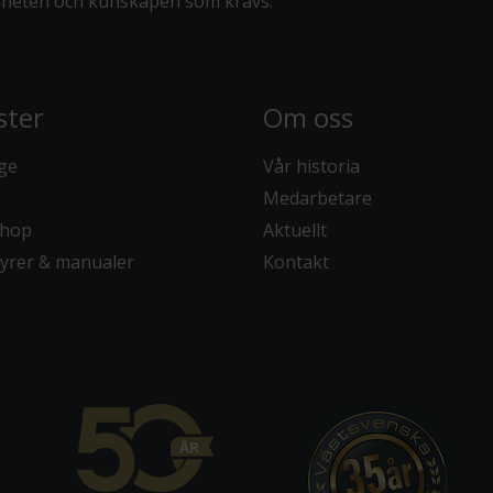
nheten och kunskapen som krävs.
ter
Om oss
e
Vår historia
Medarbetare
hop
Aktuellt
rer & manualer
Kontakt