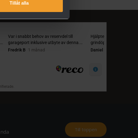
Tillåt alla
Till toppen
nda