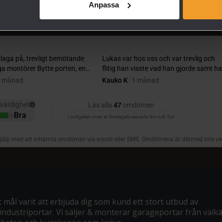
Anpassa
mål varit att erbjuda dig som kund ett stort utbud av
ndustriportar. Vi säljer & monterar garageportar från välkä