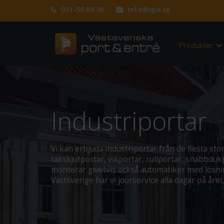
031-58 69 30
info@vpe.se
Produkter
Industriportar
Vi kan erbjuda industriportar från de flesta stora 
takskjutportar, vikportar, rullportar, snabbdukp
monterar givetvis också automatiker med lösning
Västsverige har vi jourservice alla dagar på året,