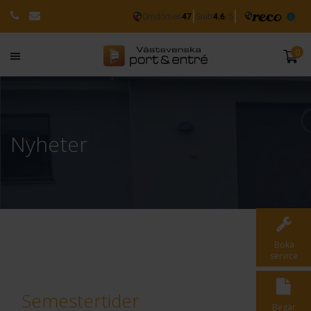
0
Nyheter
Boka
service
Semestertider
Begär