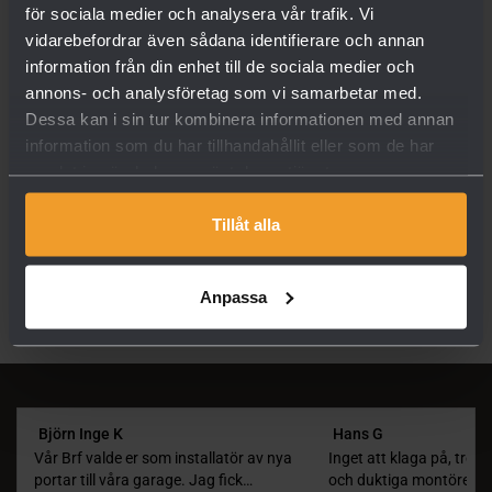
Ny broschyr från Edsbyporten
för sociala medier och analysera vår trafik. Vi
vidarebefordrar även sådana identifierare och annan
information från din enhet till de sociala medier och
Kampanjpaket Mars-April
annons- och analysföretag som vi samarbetar med.
Dessa kan i sin tur kombinera informationen med annan
Optima Broschyr
information som du har tillhandahållit eller som de har
samlat in när du har använt deras tjänster.
Fler nyheter
Tillåt alla
Anpassa