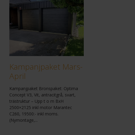
Kampanjpaket Mars-
April
Kampanjpaket Bronspaket: Optima
Concept V3, Vit, antracitgrå, svart,
trästruktur – Upp t o m BxH
2500×2125 inkl motor Marantec
C260, 19500:- inkl moms.
(Nymontage,...