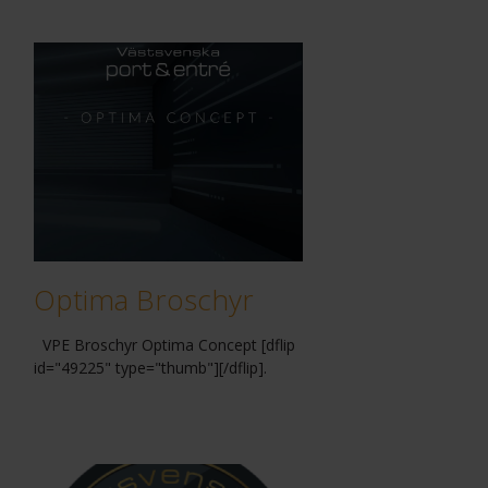
Optima Broschyr
VPE Broschyr Optima Concept [dflip
id="49225" type="thumb"][/dflip].