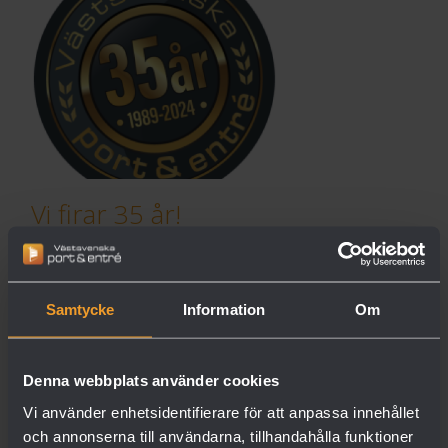
Vi firar 35 år!
2024 är ett Jubileumsår, 35 år sedan
vi startade företaget som erbjuder
garageportar och service i GBG
Samtycke
Information
Om
området !...
Denna webbplats använder cookies
Semestertider
Vi använder enhetsidentifierare för att anpassa innehållet
Nästa
och annonserna till användarna, tillhandahålla funktioner