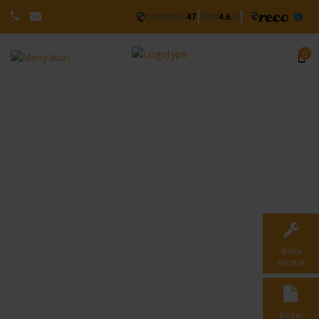
0
Kontakta oss
Om du har frågor om eller är intresserad av att köpa en
garageport så tveka inte att kontakta oss på Västsvenska
port & entré! Det går även bra att höra av sig om du är
intresserad av ett kostnadsfritt hembesök.
Boka
service
Begär