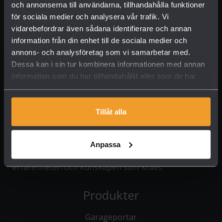
och annonserna till användarna, tillhandahålla funktioner
för sociala medier och analysera vår trafik. Vi
vidarebefordrar även sådana identifierare och annan
information från din enhet till de sociala medier och
annons- och analysföretag som vi samarbetar med.
Dessa kan i sin tur kombinera informationen med annan
information som du har tillhandahållit eller som de har
samlat in när du har använt deras tjänster.
Tillåt alla
Sedan starten 1989 har vårt mål varit att erbjuda dig
som kund ett stort utbud av högkvalitativa garage-
Anpassa
och industriportar. Vi säljer & monterar
garageportar från välkända leverantörer. Vi har
erfarenheten och kunskapen som krävs.
Produkter
Garageportar