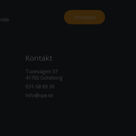
Till toppen
ända
Kontakt
Tuvevägen 37
41705 Göteborg
031-58 69 30
info@vpe.se