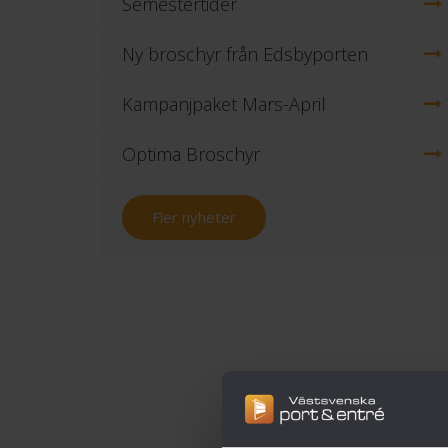
Semestertider
Ny broschyr från Edsbyporten
Kampanjpaket Mars-April
Optima Broschyr
Fler nyheter