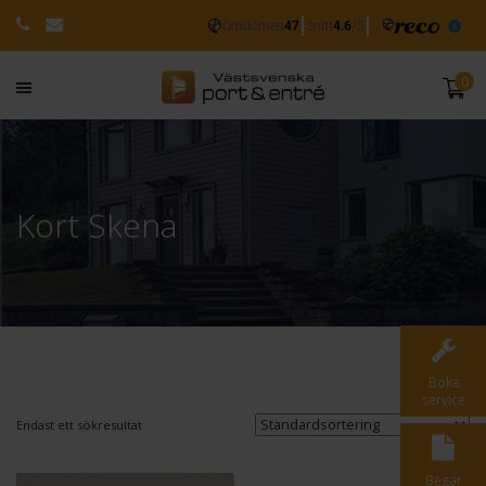
0
Kort Skena
Boka
service
Endast ett sökresultat
Begär