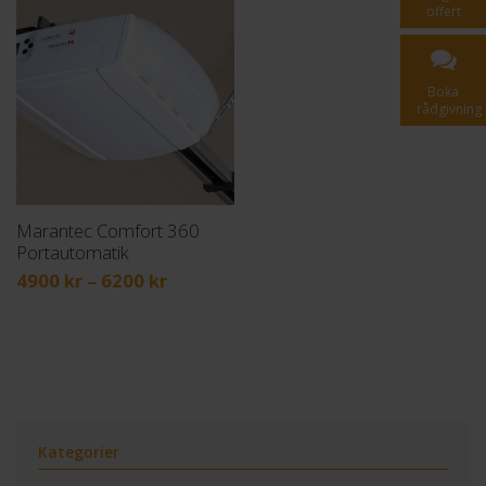
offert
Boka
rådgivning
Marantec Comfort 360
Portautomatik
Prisintervall:
4900
kr
–
6200
kr
4900 kr
till
6200 kr
Kategorier