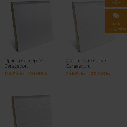
offert
Boka
rådgivning
Optima Concept V1
Optima Concept V3
Garageport
Garageport
Prisintervall:
Prisint
15625
kr
–
20738
kr
15625
kr
–
20738
kr
15625 kr
15625 
till
till
20738 kr
20738 