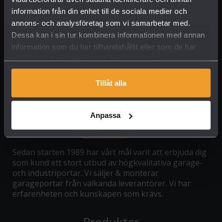
information från din enhet till de sociala medier och
annons- och analysföretag som vi samarbetar med.
Dessa kan i sin tur kombinera informationen med annan
information som du har tillhandahållit eller som de har
samlat in när du har använt deras tjänster.
Tillåt alla
Anpassa
Sedan starten 1989 har vårt mål varit att erbjuda dig
som kund ett stort utbud av högkvalitativa garage-
och industriportar. Vi säljer & monterar
garageportar från välkända leverantörer. Vi har
erfarenheten och kunskapen som krävs.
Produkter