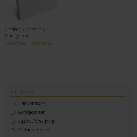
Optima Concept V5
Garageport
Prisintervall:
15625
kr
–
20738
kr
15625 kr
till
20738 kr
Kategorier
Fjärrkontroller
Garageportar
Lagerutförsäljning
Portautomatiker