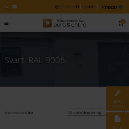
0
Svart, RAL 9005
Boka
service
Visar alla 3 resultat
Begär