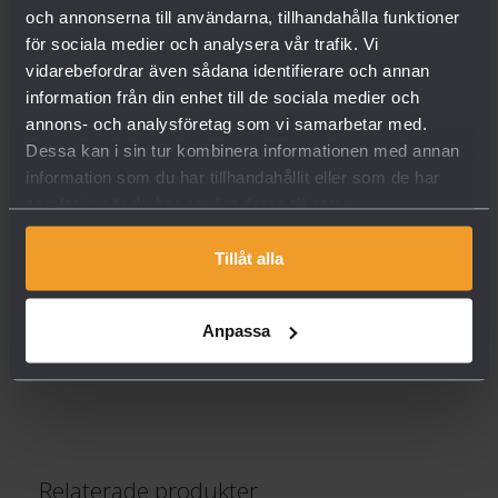
och annonserna till användarna, tillhandahålla funktioner
för sociala medier och analysera vår trafik. Vi
vidarebefordrar även sådana identifierare och annan
information från din enhet till de sociala medier och
annons- och analysföretag som vi samarbetar med.
Dessa kan i sin tur kombinera informationen med annan
Storlek
information som du har tillhandahållit eller som de har
2375mm x 2000mm
,
2500mm x 2000mm
,
2500mm x 2125mm
,
3000mm
samlat in när du har använt deras tjänster.
x 2000mm
,
3000mm x 2125mm
Färg
Tillåt alla
Antracit, RAL 7016
,
Svart, RAL 9005
,
Vit, RAL 9016
Struktur
Anpassa
Slät
,
Woodgrain
Relaterade produkter