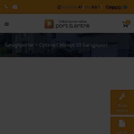
0
Garageportar
> Optima Concept V3 Garageport
Boka
service
Begär