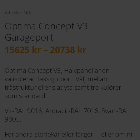
Artikelnr:
N/A
Optima Concept V3
Garageport
Prisintervall
15625
kr
–
20738
kr
15625 kr
till
20738 kr
Optima Concept V3, Halvpanel är en
välisolerad takskjutport. Välj mellan
trästruktur eller slät yta samt tre kulörer
som standard.
Vit-RAL 9016, Antracit-RAL 7016, Svart-RAL
9005.
För andra storlekar eller färger – eller om ni