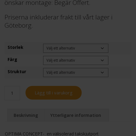
önskar montage: Begär Offert.
Priserna inkluderar frakt till vårt lager i
Göteborg.
Storlek
Färg
Struktur
Optima
Lägg till i varukorg
Concept
V3
Garageport
mängd
Beskrivning
Ytterligare information
OPTIMA CONCEPT- en välisolerad takskjutport