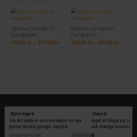
Optima Concept V5
Optima Concept V1
Garageport
Garageport
Prisintervall:
Prisint
15625
kr
–
20738
kr
15625
kr
–
20738
kr
15625 kr
15625 
till
till
20738 kr
20738 